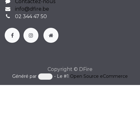
Contactez-nous
info@dfire.be
02 344 47 50
Copyright © DFire
Généré par
- Le #1
Open Source eCommerce