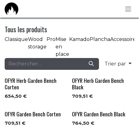
Se rendre au contenu
Tous les produits
Classique
Wood
Pro
Mise
Kamado
Plancha
Accessoires
storage
en
place
Trier par
OFYR Herb Garden Bench
OFYR Herb Garden Bench
Corten
Black
654,50
€
709,51
€
OFYR Garden Bench Corten
OFYR Garden Bench Black
709,51
€
764,50
€